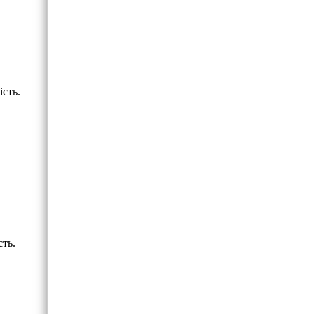
ість.
сть.