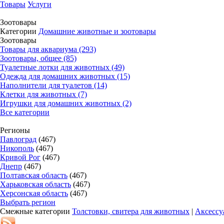
Товары
Услуги
Зоотовары
Категории
Домашние животные и зоотовары
Зоотовары
Товары для аквариума (293)
Зоотовары, общее (85)
Туалетные лотки для животных (49)
Одежда для домашних животных (15)
Наполнители для туалетов (14)
Клетки для животных (7)
Игрушки для домашних животных (2)
Все категории
Регионы
Павлоград
(467)
Никополь
(467)
Кривой Рог
(467)
Днепр
(467)
Полтавская область
(467)
Харьковская область
(467)
Херсонская область
(467)
Выбрать регион
Смежные категории
Толстовки, свитера для животных
|
Аксессу