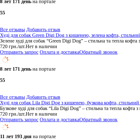
8 лет 171 день
на портале
5
5
Все отзывы
Добавить отзыв
Худі для собак Green Digi Dog з кишенею, зелена кофта, стильни
Зелене худі для собак “Green Digi Dog” – стильна та тепла кофта
720
грн.
/шт.
Нет в наличии
Отправить запрос
Оплата и доставка
Обратный звонок
8 лет 171 день
на портале
5
5
Все отзывы
Добавить отзыв
Худі для собак Lila Digi Dog з кишенею, бузкова кофта, стильний
Бузкове худі для собак “Lila Digi Dog” – стильна та тепла кофта
720
грн.
/шт.
Нет в наличии
Отправить запрос
Оплата и доставка
Обратный звонок
11 лет 193 дня
на портале