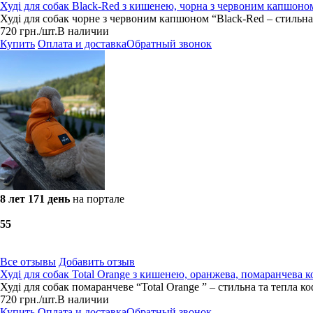
Худі для собак Black-Red з кишенею, чорна з червоним капшоном
Худі для собак чорне з червоним капшоном “Black-Red – стильна 
720
грн.
/шт.
В наличии
Купить
Оплата и доставка
Обратный звонок
8 лет 171 день
на портале
5
5
Все отзывы
Добавить отзыв
Худі для собак Total Orange з кишенею, оранжева, помаранчева к
Худі для собак помаранчеве “Total Orange ” – стильна та тепла к
720
грн.
/шт.
В наличии
Купить
Оплата и доставка
Обратный звонок