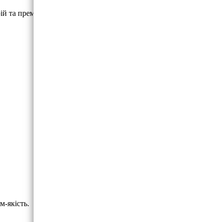
й та преміум-якість.
м-якість.