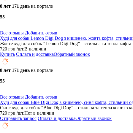
8 лет 171 день
на портале
5
5
Все отзывы
Добавить отзыв
Худі для собак Lemon Digi Dog з кишенею, жовта кофта, стильни
Жовте худі для собак “Lemon Digi Dog” – стильна та тепла кофта
720
грн.
/шт.
В наличии
Купить
Оплата и доставка
Обратный звонок
8 лет 171 день
на портале
5
5
Все отзывы
Добавить отзыв
Худі для собак Blue Digi Dog з кишенею, синя кофта, стильний о
Синє худі для собак “Blue Digi Dog” – стильна та тепла кофта з 
720
грн.
/шт.
Нет в наличии
Отправить запрос
Оплата и доставка
Обратный звонок