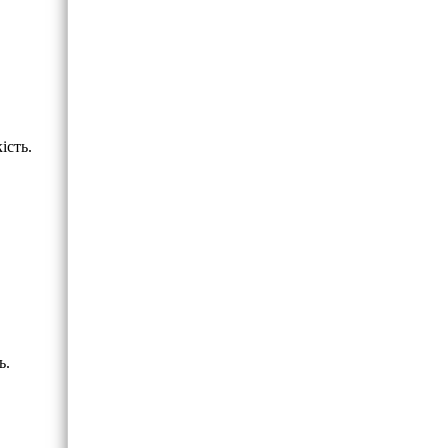
ість.
ь.