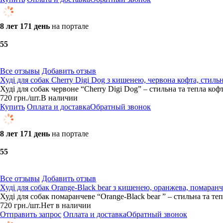
8 лет 171 день
на портале
5
5
Все отзывы
Добавить отзыв
Худі для собак Cherry Digi Dog з кишенею, червона кофта, стиль
Худі для собак червоне “Cherry Digi Dog” – стильна та тепла коф
720
грн.
/шт.
В наличии
Купить
Оплата и доставка
Обратный звонок
8 лет 171 день
на портале
5
5
Все отзывы
Добавить отзыв
Худі для собак Orange-Black bear з кишенею, оранжева, помаранч
Худі для собак помаранчеве “Orange-Black bear ” – стильна та те
720
грн.
/шт.
Нет в наличии
Отправить запрос
Оплата и доставка
Обратный звонок