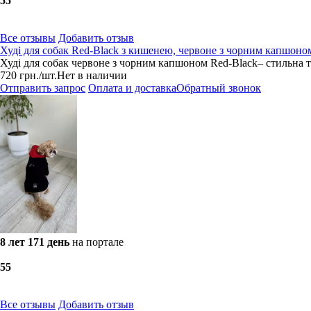
5
5
Все отзывы
Добавить отзыв
Худі для собак Red-Black з кишенею, червоне з чорним капшоном
Худі для собак червоне з чорним капшоном Red-Black– стильна та
720
грн.
/шт.
Нет в наличии
Отправить запрос
Оплата и доставка
Обратный звонок
8 лет 171 день
на портале
5
5
Все отзывы
Добавить отзыв