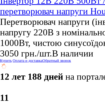
Інвертор 12В 220В 500Вт /
перетворювач напруги Hou
Перетворювач напруги (інв
напругу 220В з номінальн
1000Вт, чистою синусоїдо
3050
грн.
/шт.
В наличии
Купить
Оплата и доставка
Обратный звонок
12 лет 188 дней
на портал
1
1