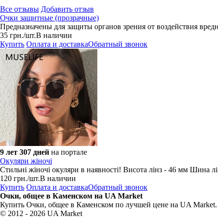
Все отзывы
Добавить отзыв
Очки защитные (прозрачные)
Предназначены для защиты органов зрения от воздействия вред
35
грн.
/шт.
В наличии
Купить
Оплата и доставка
Обратный звонок
9 лет 307 дней
на портале
Окуляри жіночі
Стильні жіночі окуляри в наявності! Висота лінз - 46 мм Шина лі
120
грн.
/шт.
В наличии
Купить
Оплата и доставка
Обратный звонок
Очки, общее в Каменском на UA Market
Купить Очки, общее в Каменском по лучшей цене на UA Market.
© 2012 - 2026 UA Market